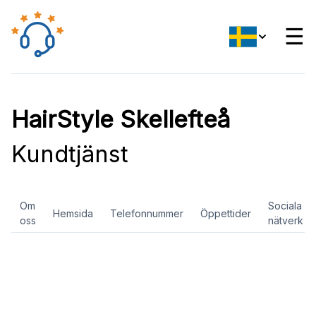
☰
HairStyle Skellefteå
Kundtjänst
Om
Sociala
Hemsida
Telefonnummer
Öppettider
oss
nätverk