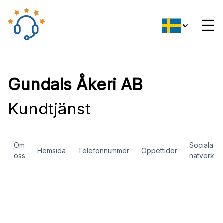
☰
Gundals Åkeri AB
Kundtjänst
Om
Sociala
Hemsida
Telefonnummer
Öppettider
oss
nätverk