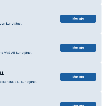
Mer info
den kundtjänst.
Mer info
ns VVS AB kundtjänst.
.l.
Mer info
lkonsult b.i.l. kundtjänst.
Mer info