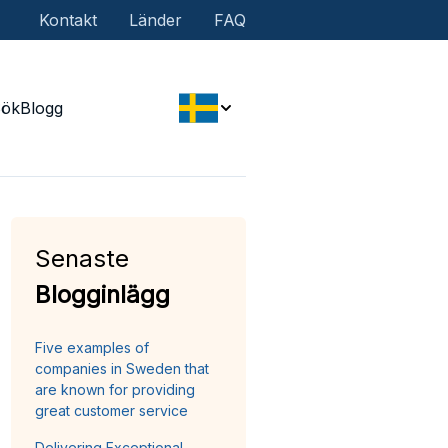
Kontakt
Länder
FAQ
Sök
Blogg
Senaste
Blogginlägg
Five examples of
companies in Sweden that
are known for providing
great customer service
Delivering Exceptional