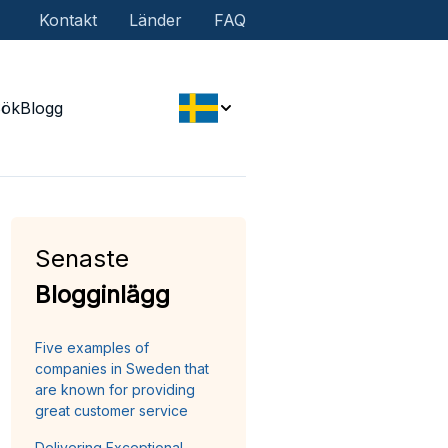
Kontakt
Länder
FAQ
Sök
Blogg
Senaste
Blogginlägg
Five examples of
companies in Sweden that
are known for providing
great customer service
Delivering Exceptional