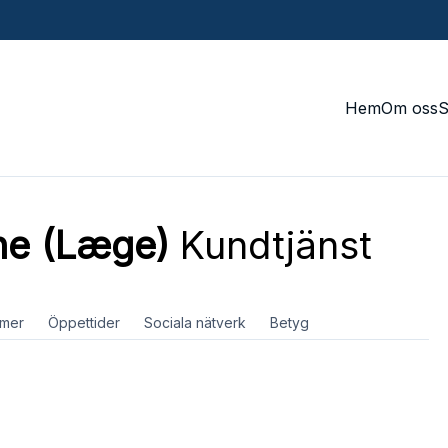
Hem
Om oss
ne (Læge)
Kundtjänst
mer
Öppettider
Sociala nätverk
Betyg