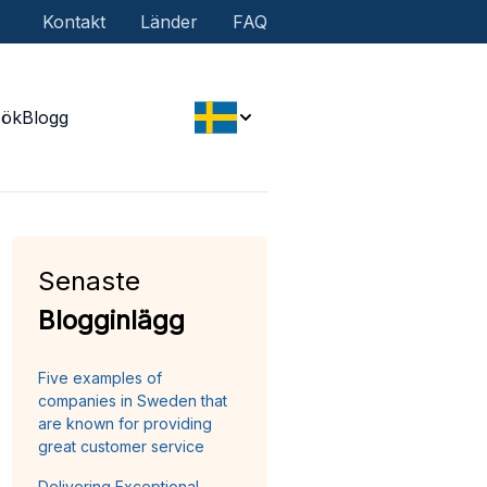
Kontakt
Länder
FAQ
Sök
Blogg
Senaste
Blogginlägg
Five examples of
companies in Sweden that
are known for providing
great customer service
Delivering Exceptional