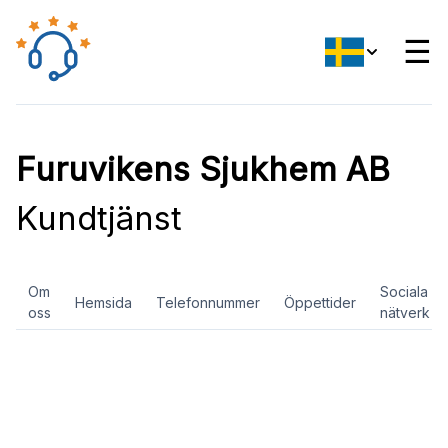
☰
Furuvikens Sjukhem AB
Kundtjänst
Om
Sociala
Hemsida
Telefonnummer
Öppettider
oss
nätverk