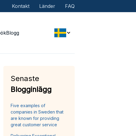
Kontakt
Länder
FAQ
Sök
Blogg
Senaste
Blogginlägg
Five examples of
companies in Sweden that
are known for providing
great customer service
Delivering Exceptional