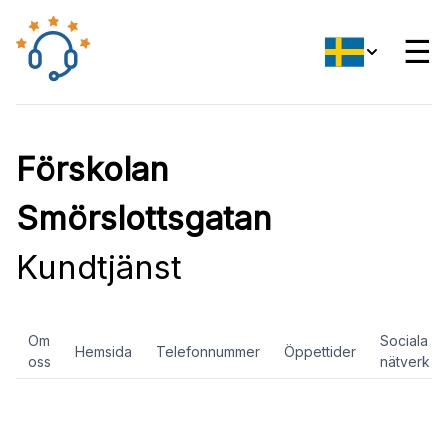
☰
Förskolan
Smörslottsgatan
Kundtjänst
Om
Sociala
Hemsida
Telefonnummer
Öppettider
oss
nätverk