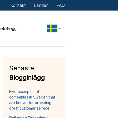
Kontakt
Länder
FAQ
Sök
Blogg
Senaste
Blogginlägg
Five examples of
companies in Sweden that
are known for providing
great customer service
Delivering Exceptional