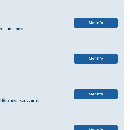
Mer info
ce kundtjänst.
Mer info
st.
Mer info
p Håkanson kundtjänst.
Mer info