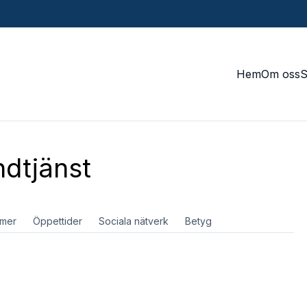
Hem
Om oss
dtjänst
mer
Öppettider
Sociala nätverk
Betyg