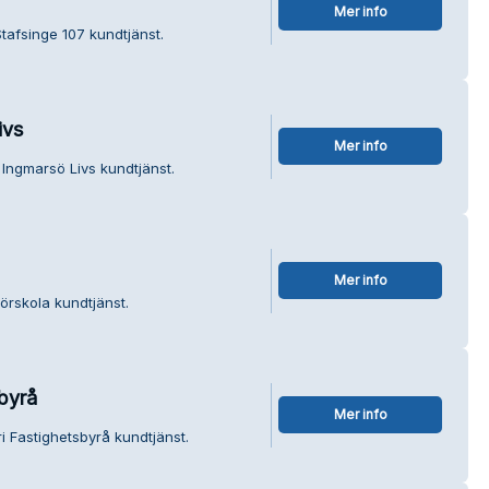
Mer info
tafsinge 107 kundtjänst.
ivs
Mer info
Ingmarsö Livs kundtjänst.
Mer info
örskola kundtjänst.
byrå
Mer info
i Fastighetsbyrå kundtjänst.