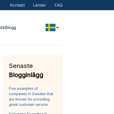
Kontakt
Länder
FAQ
Sök
Blogg
Senaste
Blogginlägg
Five examples of
companies in Sweden that
are known for providing
great customer service
Delivering Exceptional