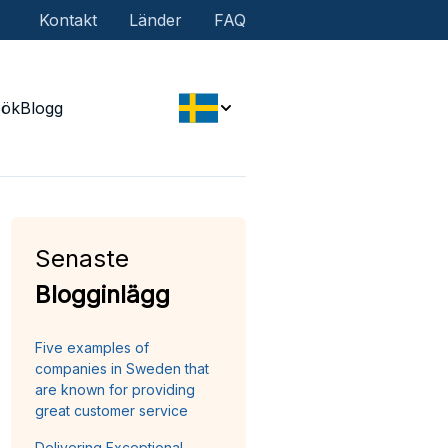
Kontakt
Länder
FAQ
Sök
Blogg
Senaste
Blogginlägg
Five examples of
companies in Sweden that
are known for providing
great customer service
Delivering Exceptional