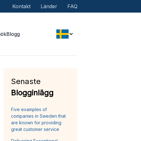
Kontakt
Länder
FAQ
Sök
Blogg
Senaste
Blogginlägg
Five examples of
companies in Sweden that
are known for providing
great customer service
Delivering Exceptional