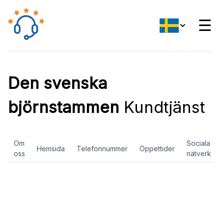
☰
Den svenska
björnstammen
Kundtjänst
Om
Sociala
Hemsida
Telefonnummer
Öppettider
oss
nätverk