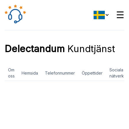
☰
Delectandum
Kundtjänst
Om
Sociala
Hemsida
Telefonnummer
Öppettider
oss
nätverk