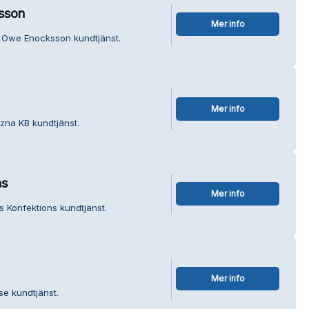
sson
Mer info
a Owe Enocksson kundtjänst.
Mer info
zna KB kundtjänst.
ns
Mer info
s Konfektions kundtjänst.
Mer info
e kundtjänst.