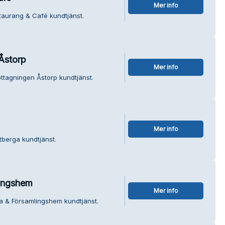
Mer info
taurang & Café kundtjänst.
Åstorp
Mer info
ttagningen Åstorp kundtjänst.
Mer info
tberga kundtjänst.
lingshem
Mer info
ka & Församlingshem kundtjänst.