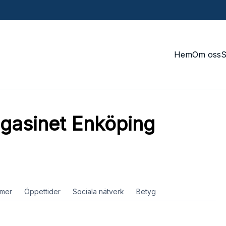
Hem
Om oss
asinet Enköping
mer
Öppettider
Sociala nätverk
Betyg