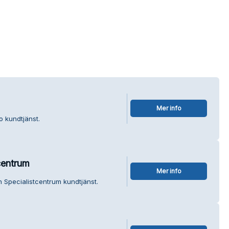
Mer info
o kundtjänst.
centrum
Mer info
n Specialistcentrum kundtjänst.