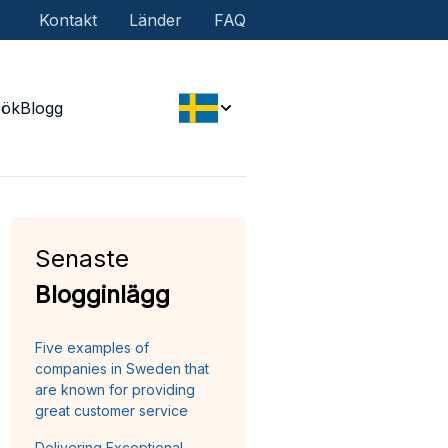
Kontakt
Länder
FAQ
Sök
Blogg
Senaste
Blogginlägg
Five examples of
companies in Sweden that
are known for providing
great customer service
Delivering Exceptional