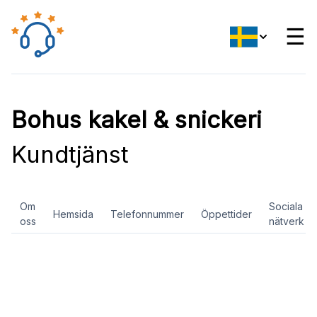
☰
Bohus kakel & snickeri
Kundtjänst
Om
Sociala
Hemsida
Telefonnummer
Öppettider
oss
nätverk