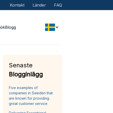
Kontakt
Länder
FAQ
Sök
Blogg
Senaste
Blogginlägg
Five examples of
companies in Sweden that
are known for providing
great customer service
Delivering Exceptional