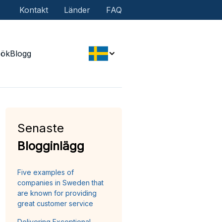
Kontakt
Länder
FAQ
Sök
Blogg
Senaste
Blogginlägg
Five examples of
companies in Sweden that
are known for providing
great customer service
Delivering Exceptional