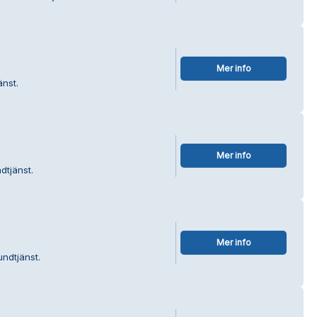
Mer info
änst.
Mer info
dtjänst.
Mer info
undtjänst.