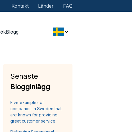
Kontakt
Länder
FAQ
Sök
Blogg
Senaste
Blogginlägg
Five examples of
companies in Sweden that
are known for providing
great customer service
Delivering Exceptional