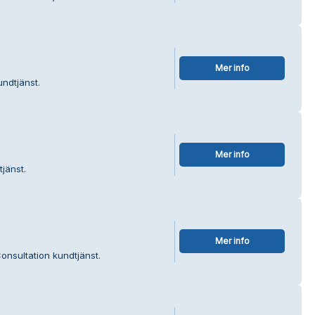
Mer info
undtjänst.
Mer info
tjänst.
Mer info
onsultation kundtjänst.