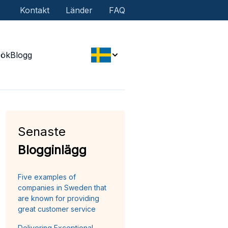
Kontakt
Länder
FAQ
Sök
Blogg
Senaste
Blogginlägg
Five examples of
companies in Sweden that
are known for providing
great customer service
Delivering Exceptional