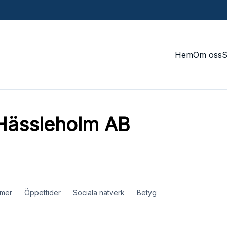
Hem
Om oss
 Hässleholm AB
mer
Öppettider
Sociala nätverk
Betyg