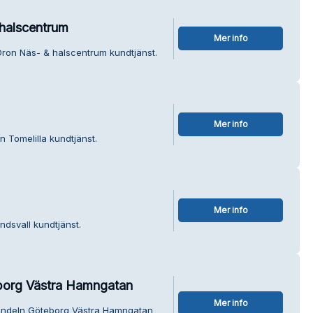
halscentrum
Mer info
Öron Näs- & halscentrum kundtjänst.
Mer info
n Tomelilla kundtjänst.
Mer info
ndsvall kundtjänst.
org Västra Hamngatan
Mer info
andeln Göteborg Västra Hamngatan