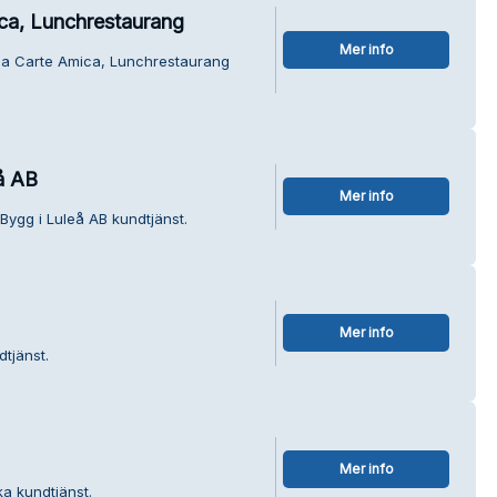
ca, Lunchrestaurang
Mer info
rla Carte Amica, Lunchrestaurang
å AB
Mer info
Bygg i Luleå AB kundtjänst.
Mer info
tjänst.
Mer info
ka kundtjänst.