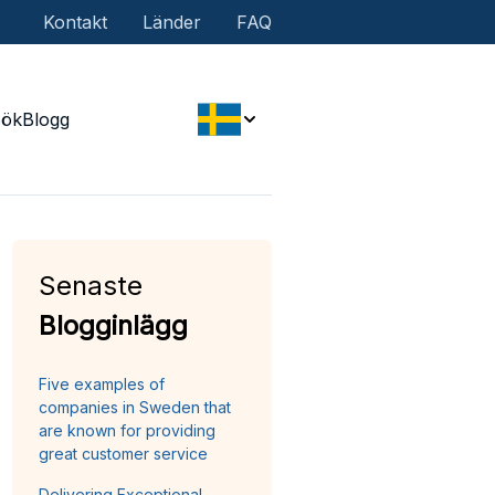
Kontakt
Länder
FAQ
Sök
Blogg
Senaste
Blogginlägg
Five examples of
companies in Sweden that
are known for providing
great customer service
Delivering Exceptional