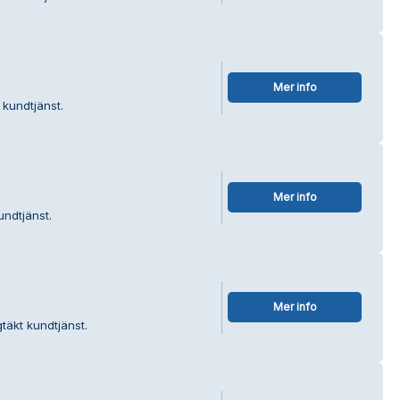
Mer info
kundtjänst.
Mer info
undtjänst.
Mer info
täkt kundtjänst.