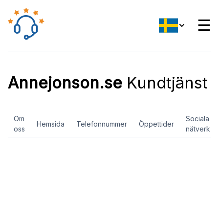
☰
Annejonson.se
Kundtjänst
Om
Sociala
Hemsida
Telefonnummer
Öppettider
oss
nätverk