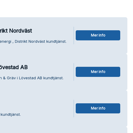
rikt Nordväst
Mer info
nergi , Distrikt Nordväst kundtjänst.
övestad AB
Mer info
 & Gräv i Lövestad AB kundtjänst.
Mer info
kundtjänst.