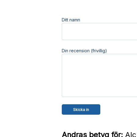
Ditt namn
Din recension (frivillig)
Andras betyg för:
Alc