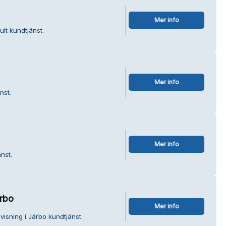
Mer info
ult kundtjänst.
Mer info
nst.
Mer info
nst.
ärbo
Mer info
visning i Järbo kundtjänst.