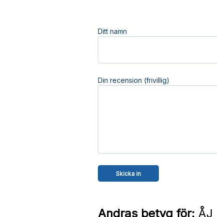
Ditt namn
Din recension (frivillig)
Andras betyg för:
ÅJ 