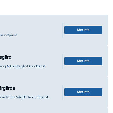
Mer info
 kundtjänst.
tsgård
Mer info
ng & Friluftsgård kundtjänst.
årgårda
Mer info
centrum i Vårgårda kundtjänst.