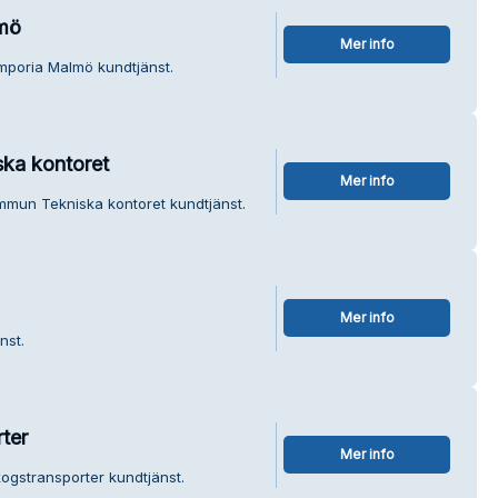
mö
Mer info
mporia Malmö kundtjänst.
ka kontoret
Mer info
mmun Tekniska kontoret kundtjänst.
Mer info
nst.
ter
Mer info
ogstransporter kundtjänst.