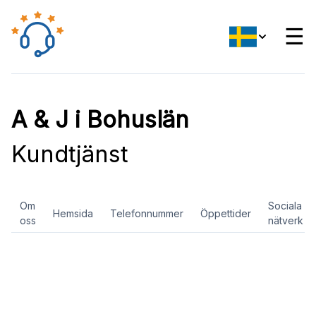
☰
A & J i Bohuslän
Kundtjänst
Om
Sociala
Hemsida
Telefonnummer
Öppettider
oss
nätverk