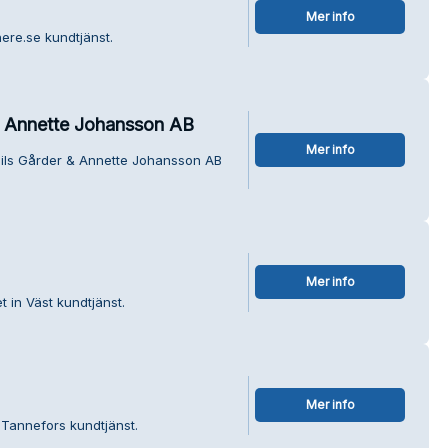
Mer info
ere.se kundtjänst.
& Annette Johansson AB
Mer info
Nils Gårder & Annette Johansson AB
Mer info
 in Väst kundtjänst.
Mer info
s Tannefors kundtjänst.