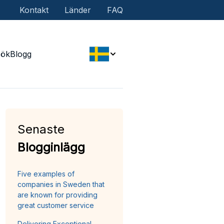
Kontakt
Länder
FAQ
Sök
Blogg
Senaste
Blogginlägg
Five examples of
companies in Sweden that
are known for providing
great customer service
Delivering Exceptional