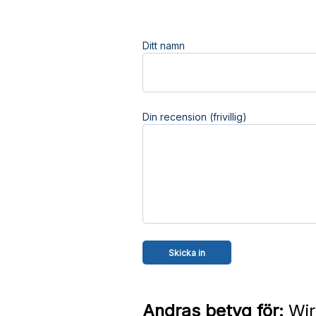
Ditt namn
Din recension (frivillig)
Andras betyg för:
Wir