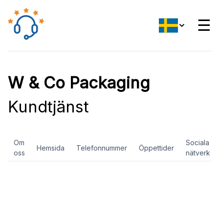
☰
W & Co Packaging
Kundtjänst
Om
Sociala
Hemsida
Telefonnummer
Öppettider
oss
nätverk