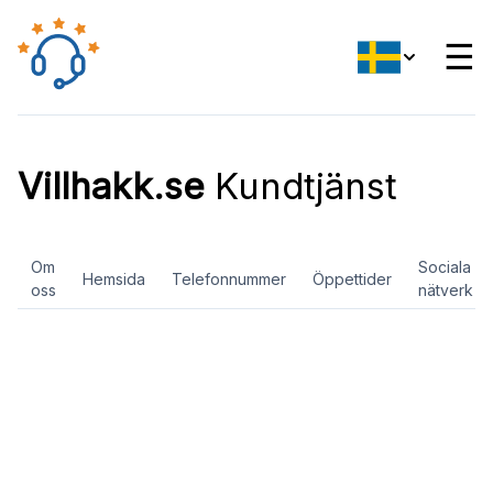
☰
Villhakk.se
Kundtjänst
Om
Sociala
Hemsida
Telefonnummer
Öppettider
oss
nätverk