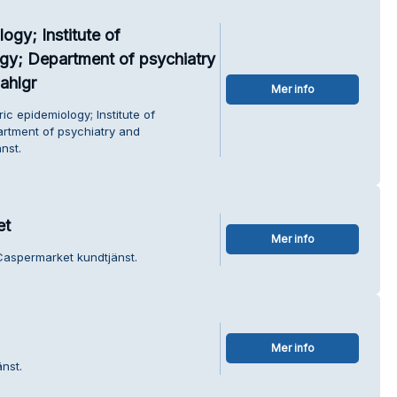
ogy; Institute of
gy; Department of psychiatry
ahlgr
Mer info
ic epidemiology; Institute of
rtment of psychiatry and
nst.
ket
Mer info
information om كاسبر ماركت - Caspermarket kundtjänst.
Mer info
änst.