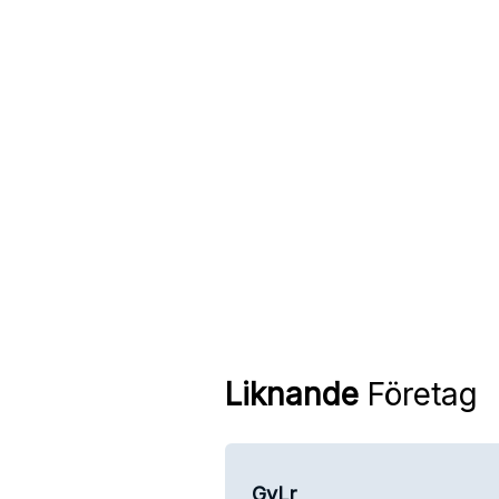
Liknande
Företag
GvLr