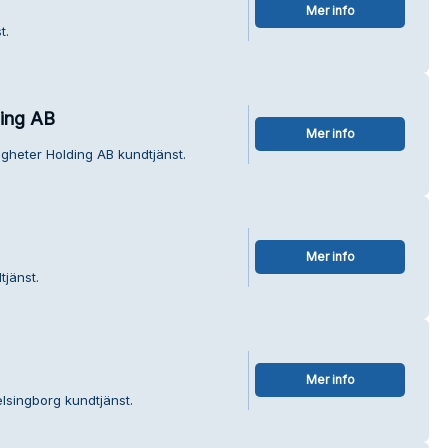
Mer info
t.
ding AB
Mer info
igheter Holding AB kundtjänst.
Mer info
tjänst.
Mer info
lsingborg kundtjänst.