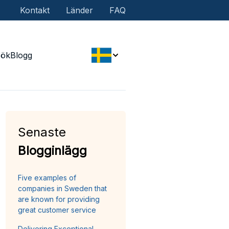
Kontakt
Länder
FAQ
Sök
Blogg
Senaste
Blogginlägg
Five examples of
companies in Sweden that
are known for providing
great customer service
Delivering Exceptional