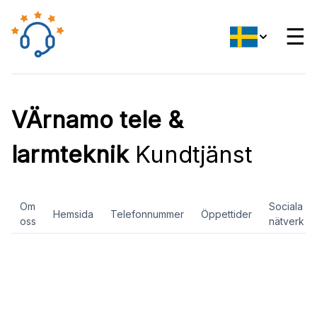
☰
VÄrnamo tele &
larmteknik
Kundtjänst
Om
Sociala
Hemsida
Telefonnummer
Öppettider
oss
nätverk