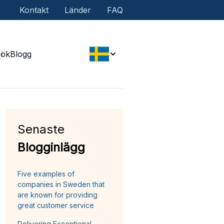
Kontakt
Länder
FAQ
Sök
Blogg
Senaste
Blogginlägg
Five examples of
companies in Sweden that
are known for providing
great customer service
Delivering Exceptional