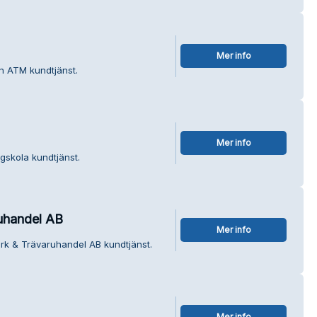
Mer info
n ATM kundtjänst.
Mer info
ögskola kundtjänst.
uhandel AB
Mer info
rk & Trävaruhandel AB kundtjänst.
Mer info