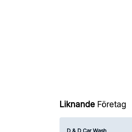
Liknande
Företag
D & D Car Wash