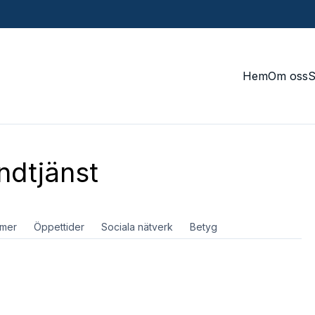
Hem
Om oss
dtjänst
mer
Öppettider
Sociala nätverk
Betyg