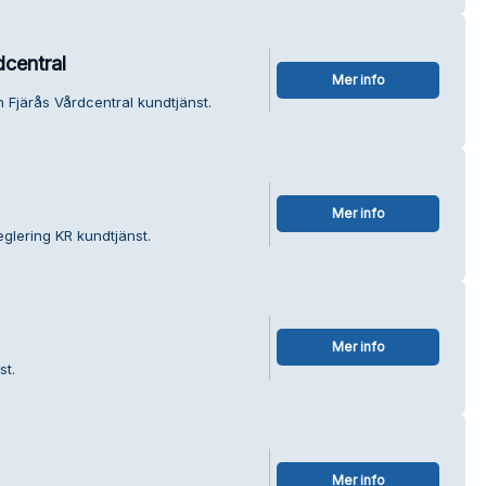
dcentral
Mer info
 Fjärås Vårdcentral kundtjänst.
Mer info
eglering KR kundtjänst.
Mer info
st.
Mer info