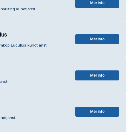
Mer info
nsulting kundtjänst.
lus
Mer info
mköp Lucullus kundtjänst.
Mer info
änst.
Mer info
ndtjänst.