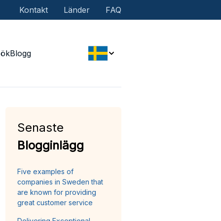
Kontakt
Länder
FAQ
Sök
Blogg
Senaste
Blogginlägg
Five examples of
companies in Sweden that
are known for providing
great customer service
Delivering Exceptional