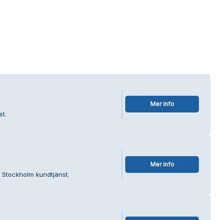
Mer info
t.
Mer info
é Stockholm kundtjänst.