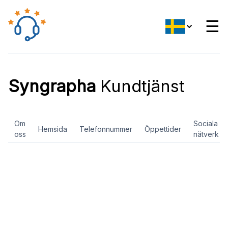
☰
Syngrapha
Kundtjänst
Om
Sociala
Hemsida
Telefonnummer
Öppettider
oss
nätverk