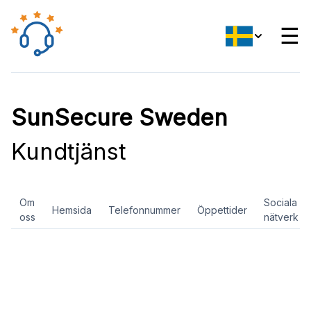
☰
SunSecure Sweden
Kundtjänst
Om
Sociala
Hemsida
Telefonnummer
Öppettider
oss
nätverk