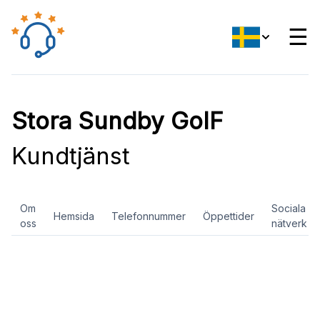
☰
Stora Sundby GoIF
Kundtjänst
Om
Sociala
Hemsida
Telefonnummer
Öppettider
oss
nätverk