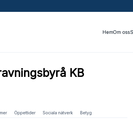
Hem
Om oss
ravningsbyrå KB
mer
Öppettider
Sociala nätverk
Betyg