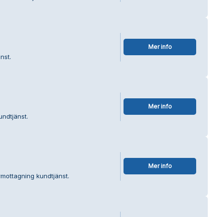
Mer info
nst.
Mer info
undtjänst.
Mer info
rmottagning kundtjänst.