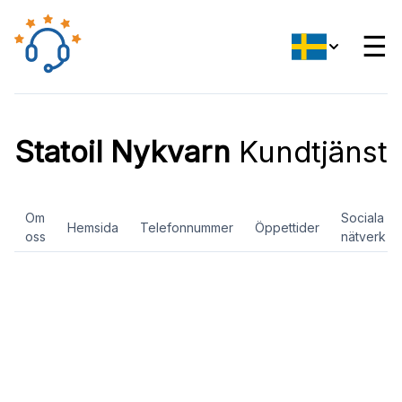
☰
Statoil Nykvarn
Kundtjänst
Om
Sociala
Hemsida
Telefonnummer
Öppettider
oss
nätverk