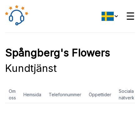
☰
Spångberg's Flowers
Kundtjänst
Om
Sociala
Hemsida
Telefonnummer
Öppettider
oss
nätverk