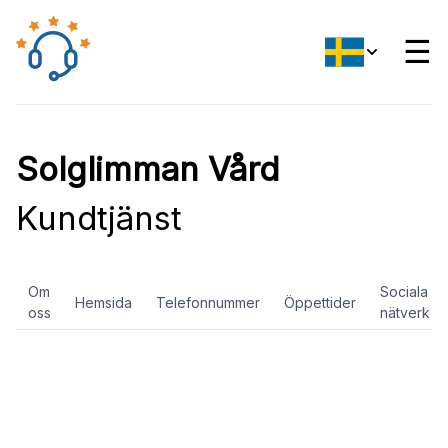
☰
Solglimman Vård
Kundtjänst
Om
Sociala
Hemsida
Telefonnummer
Öppettider
oss
nätverk