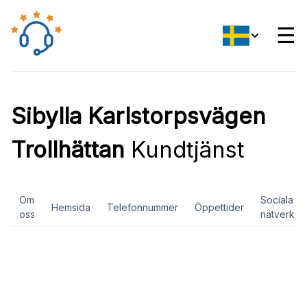
☰
Sibylla Karlstorpsvägen
Trollhättan
Kundtjänst
Om
Sociala
Hemsida
Telefonnummer
Öppettider
oss
nätverk