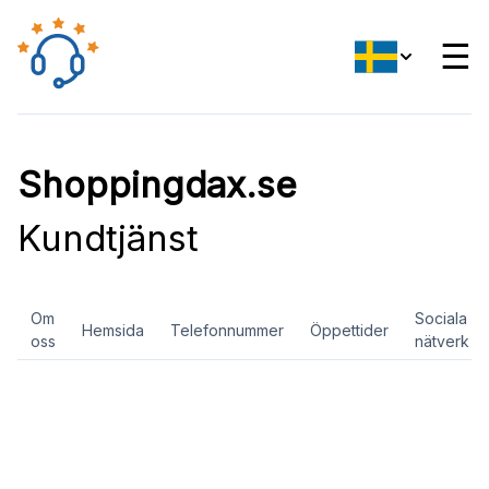
☰
Shoppingdax.se
Kundtjänst
Om
Sociala
Hemsida
Telefonnummer
Öppettider
oss
nätverk