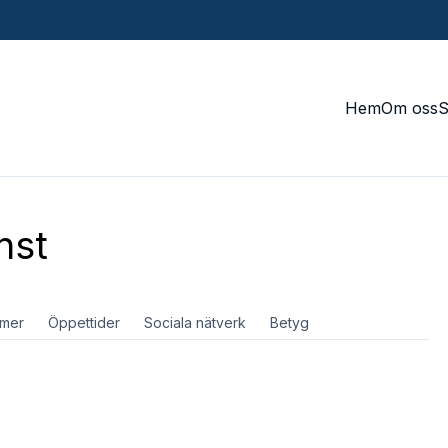
Hem
Om oss
nst
mer
Öppettider
Sociala nätverk
Betyg