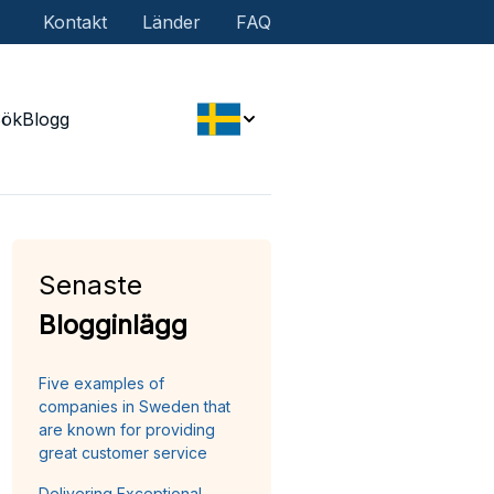
Kontakt
Länder
FAQ
Sök
Blogg
Senaste
Blogginlägg
Five examples of
companies in Sweden that
are known for providing
great customer service
Delivering Exceptional