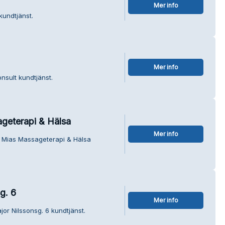
Mer info
kundtjänst.
Mer info
nsult kundtjänst.
geterapi & Hälsa
Mer info
m Mias Massageterapi & Hälsa
g. 6
Mer info
or Nilssonsg. 6 kundtjänst.