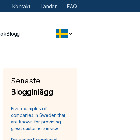
Kontakt
Länder
FAQ
Sök
Blogg
Senaste
Blogginlägg
Five examples of
companies in Sweden that
are known for providing
great customer service
Delivering Exceptional